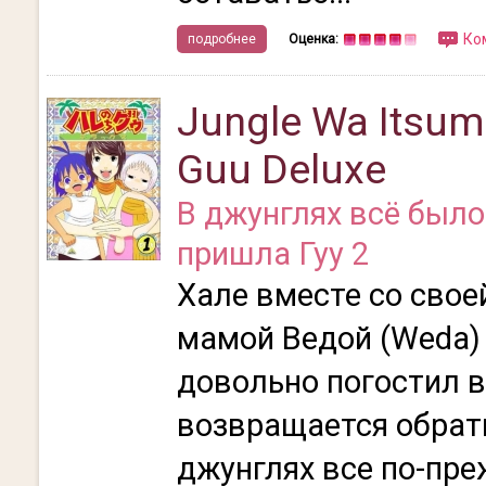
Ко
подробнее
Оценка:
Jungle Wa Itsum
Guu Deluxe
В джунглях всё было
пришла Гуу 2
Хале вместе со свое
мамой Ведой (Weda) 
довольно погостил в
возвращается обратн
джунглях все по-пре