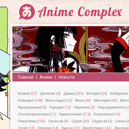
Главная
Аниме
Новости
Боевик (
27
)
Детектив (
4
)
Драма (
203
)
История (
24
)
Киберпанк 
Комедия (
248
)
Махо-сёдзё (
16
)
Меха (
46
)
Мистерия (
40
)
Мисти
Музыкальный (
9
)
Пародия (
13
)
Паропанк (
3
)
Повседневность (
Постапокалиптика (
11
)
Приключения (
274
)
Психология (
18
)
Романтика (
155
)
Сeнэн-ай (
8
)
Сёдзё (
30
)
Сёдзё-ай (
3
)
Сёнэн (
Спорт (
15
)
Триллер (
14
)
Ужасы (
37
)
Фантастика (
141
)
Фэнтези 