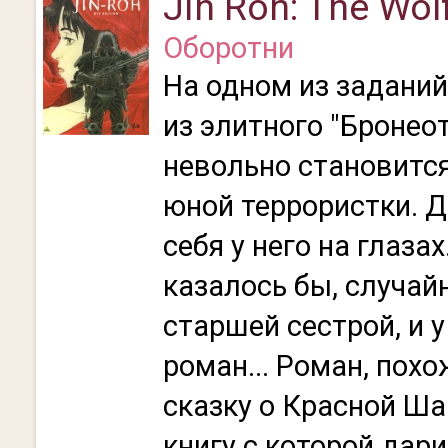
Jin Roh: The Wol
Оборотни
На одном из заданий
из элитного "Бронео
невольно становится
юной террористки. 
себя у него на глазах
казалось бы, случай
старшей сестрой, и у
роман... Роман, пох
сказку о Красной Ша
книгу с которой дари