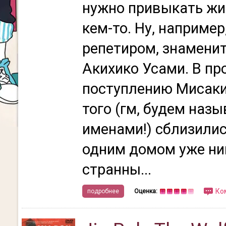
нужно привыкать жит
кем-то. Ну, наприме
репетиром, знамени
Акихико Усами. В пр
поступлению Мисаки
того (гм, будем наз
именами!) сблизилис
одним домом уже ни
странны...
Ко
подробнее
Оценка: