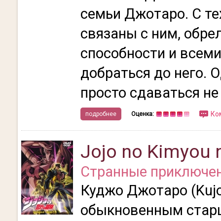
семьи Джотаро. С те
связаны с ним, обре
способности и всем
добраться до него. 
просто сдаваться не
Ко
подробнее
Оценка:
Jojo no Kimyou 
Странные приключен
Куджо Джотаро (Kujo
обыкновенным стар