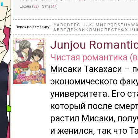
Школа (
52
)
Этти (
47
)
#
A
B
C
D
E
F
G
H
I
J
K
L
M
N
O
P
Q
R
S
T
U
V
W
Поиск по алфавиту:
А
Б
В
Г
Д
Е
Ж
З
И
К
Л
М
Н
О
П
Р
С
Т
У
Ф
Х
Ц
Ч
Junjou Romantic
Чистая романтика (в
Мисаки Такахаси – 
экономического фак
университета. Его с
который после смер
растил Мисаки, полу
и женился, так что 