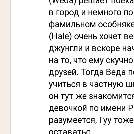
(Weda) решает поеха
в город и немного по
фамильном особняке
(Hale) очень хочет в
джунгли и вскоре н
на то, что ему скучн
друзей. Тогда Веда 
учиться в частную шк
он тут же знакомитс
девочкой по имени Р
разумеется, Гуу тож
оставатьс...