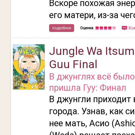
Вскоре похожая энер
его матери, из-за чего
Ко
подробнее
Оценка:
Jungle Wa Itsum
Guu Final
В джунглях всё было
пришла Гуу: Финал
В джунгли приходит 
города. Узнав, как с
нее мать, Асио (Ashio