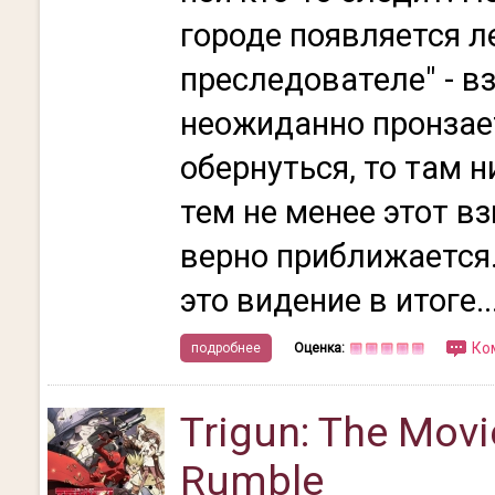
городе появляется л
преследователе" - в
неожиданно пронзает
обернуться, то там ни
тем не менее этот вз
верно приближается.
это видение в итоге..
Ко
подробнее
Оценка:
Trigun: The Movi
Rumble