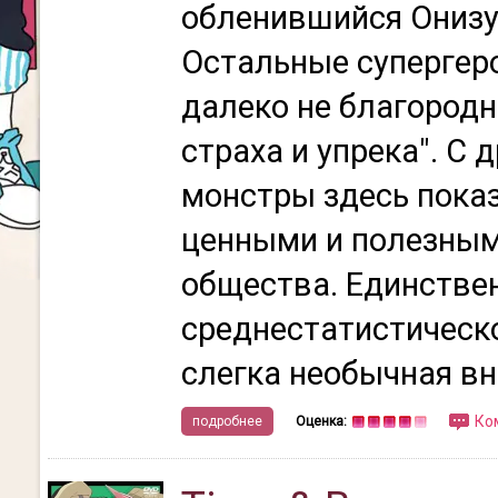
обленившийся Онизу
Остальные супергер
далеко не благород
страха и упрека". С 
монстры здесь пока
ценными и полезны
общества. Единствен
среднестатистическо
слегка необычная вн
Ко
подробнее
Оценка: