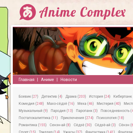
Главная
Аниме
Новости
Боевик (
27
)
Детектив (
4
)
Драма (
203
)
История (
24
)
Киберпанк 
Комедия (
248
)
Махо-сёдзё (
16
)
Меха (
46
)
Мистерия (
40
)
Мисти
Музыкальный (
9
)
Пародия (
13
)
Паропанк (
3
)
Повседневность (
Постапокалиптика (
11
)
Приключения (
274
)
Психология (
18
)
Романтика (
155
)
Сeнэн-ай (
8
)
Сёдзё (
30
)
Сёдзё-ай (
3
)
Сёнэн (
Спорт (
15
)
Триллер (
14
)
Ужасы (
37
)
Фантастика (
141
)
Фэнтези 