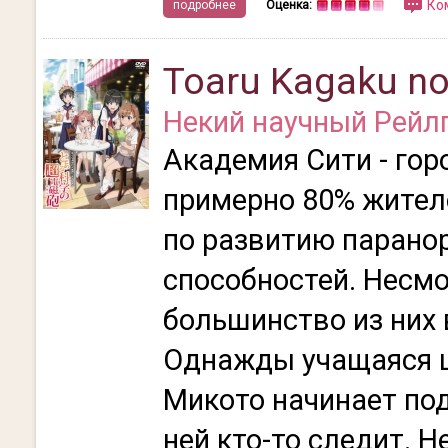
Ко
подробнее
Оценка:
Toaru Kagaku no
Некий научный Рейлг
Академия Сити - гор
примерно 80% жител
по развитию парано
способностей. Несмо
большинство из них 
Однажды учащаяся 
Микото начинает под
ней кто-то следит. Н