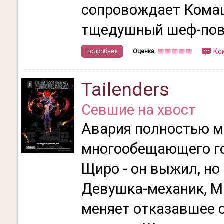
сопровождает Комац
тщедушный шеф-пова
Ко
подробнее
Оценка:
Tailenders
Севшие на хвост
Авария полностью м
многообещающего г
Щиро - он выжил, но 
Девушка-механик, М
меняет отказавшее с