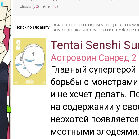
Школа (
52
)
Этти (
47
)
#
A
B
C
D
E
F
G
H
I
J
K
L
M
N
O
P
Q
R
S
T
U
V
W
Поиск по алфавиту:
А
Б
В
Г
Д
Е
Ж
З
И
К
Л
М
Н
О
П
Р
С
Т
У
Ф
Х
Ц
Ч
Tentai Senshi Su
Астровоин Санред 2
Главный супергерой
борьбы с монстрами 
и не хочет делать. П
на содержании у свое
неохотой появляется
местными злодеями.