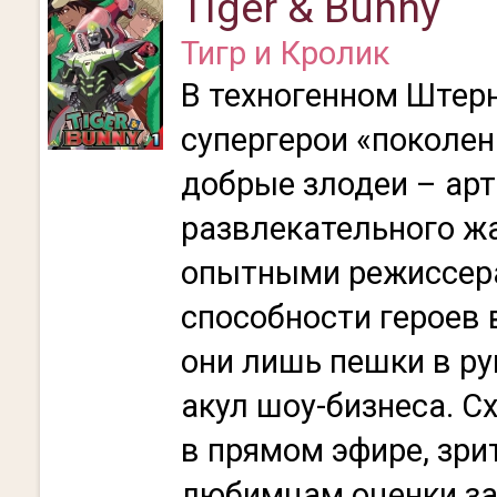
Tiger & Bunny
Тигр и Кролик
В техногенном Штер
супергерои «поколен
добрые злодеи – ар
развлекательного ж
опытными режиссера
способности героев 
они лишь пешки в ру
акул шоу-бизнеса. С
в прямом эфире, зри
любимцам оценки за 