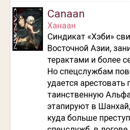
Canaan
Ханаан
Синдикат «Хэби» сви
Восточной Азии, зан
терактами и более 
Но спецслужбам пов
удается арестовать 
таинственную Альфа
этапируют в Шанхай,
куда больше престу
спецслужб, в логове