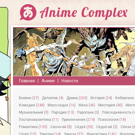
Главная
Аниме
Новости
Боевик (
27
)
Детектив (
4
)
Драма (
203
)
История (
24
)
Киберпанк 
Комедия (
248
)
Махо-сёдзё (
16
)
Меха (
46
)
Мистерия (
40
)
Мисти
Музыкальный (
9
)
Пародия (
13
)
Паропанк (
3
)
Повседневность (
Постапокалиптика (
11
)
Приключения (
274
)
Психология (
18
)
Романтика (
155
)
Сeнэн-ай (
8
)
Сёдзё (
30
)
Сёдзё-ай (
3
)
Сёнэн (
Спорт (
15
)
Триллер (
14
)
Ужасы (
37
)
Фантастика (
141
)
Фэнтези 