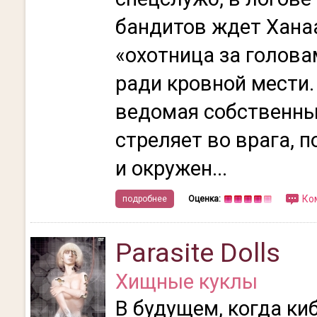
бандитов ждет Хана
«охотница за голова
ради кровной мести.
ведомая собственны
стреляет во врага, 
и окружен...
Ко
подробнее
Оценка:
Parasite Dolls
Хищные куклы
В будущем, когда ки