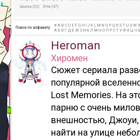
Школа (
52
)
Этти (
47
)
#
A
B
C
D
E
F
G
H
I
J
K
L
M
N
O
P
Q
R
S
T
U
V
W
Поиск по алфавиту:
А
Б
В
Г
Д
Е
Ж
З
И
К
Л
М
Н
О
П
Р
С
Т
У
Ф
Х
Ц
Ч
Heroman
Хиромен
Сюжет сериала разв
популярной вселенно
Lost Memories. На э
парню с очень мило
внешностью, Джоуи,
найти на улице небо