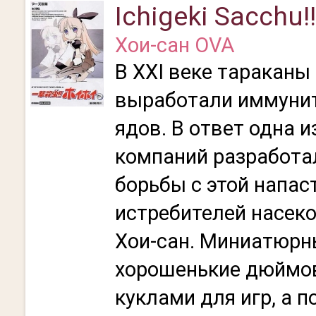
Ichigeki Sacchu!
Хои-сан OVA
В XXI веке тараканы
выработали иммунит
ядов. В ответ одна и
компаний разработа
борьбы с этой напас
истребителей насек
Хои-сан. Миниатюрны
хорошенькие дюймо
куклами для игр, а 