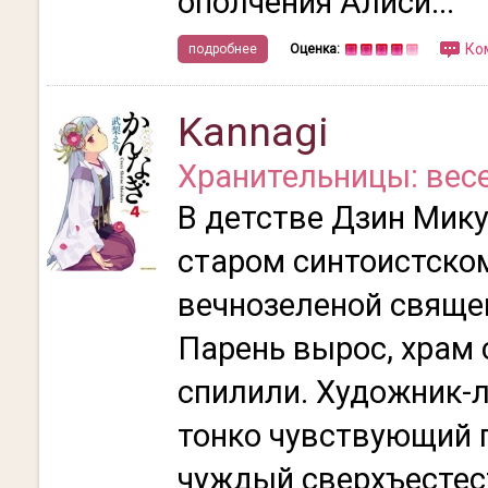
ополчения Алиси...
Ко
подробнее
Оценка:
Kannagi
Хранительницы: вес
В детстве Дзин Мику
старом синтоистско
вечнозеленой священ
Парень вырос, храм 
спилили. Художник-
тонко чувствующий п
чуждый сверхъестес