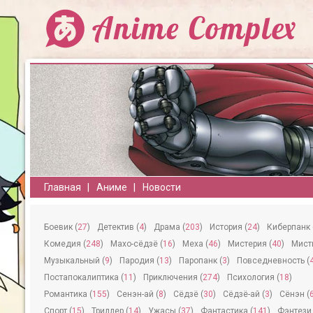
Главная
Аниме
Новости
Боевик (
27
)
Детектив (
4
)
Драма (
203
)
История (
24
)
Киберпанк 
Комедия (
248
)
Махо-сёдзё (
16
)
Меха (
46
)
Мистерия (
40
)
Мисти
Музыкальный (
9
)
Пародия (
13
)
Паропанк (
3
)
Повседневность (
Постапокалиптика (
11
)
Приключения (
274
)
Психология (
18
)
Романтика (
155
)
Сeнэн-ай (
8
)
Сёдзё (
30
)
Сёдзё-ай (
3
)
Сёнэн (
Спорт (
15
)
Триллер (
14
)
Ужасы (
37
)
Фантастика (
141
)
Фэнтези 