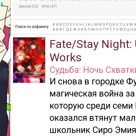
Школа (
52
)
Этти (
47
)
#
A
B
C
D
E
F
G
H
I
J
K
L
M
N
O
P
Q
R
S
T
U
V
W
Поиск по алфавиту:
А
Б
В
Г
Д
Е
Ж
З
И
К
Л
М
Н
О
П
Р
С
Т
У
Ф
Х
Ц
Ч
Fate/Stay Night:
Works
Судьба: Ночь Схватк
И снова в городке Ф
магическая война за
которую среди семи
оказался втянут ма
школьник Сиро Эмия