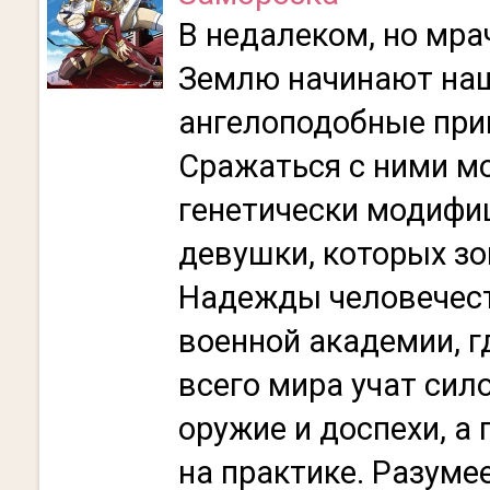
В недалеком, но мр
Землю начинают на
ангелоподобные при
Сражаться с ними м
генетически модиф
девушки, которых з
Надежды человечест
военной академии, г
всего мира учат си
оружие и доспехи, а
на практике. Разуме