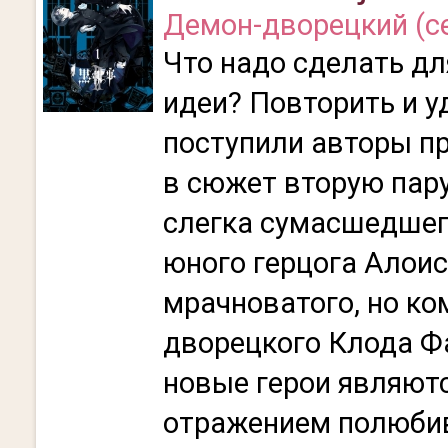
Демон-дворецкий (се
Что надо сделать дл
идеи? Повторить и у
поступили авторы п
в сюжет вторую пару
слегка сумасшедшего
юного герцога Алоис
мрачноватого, но ко
дворецкого Клода Фа
новые герои являют
отражением полюби