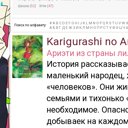
Школа (
52
)
Этти (
47
)
#
A
B
C
D
E
F
G
H
I
J
K
L
M
N
O
P
Q
R
S
T
U
V
W
Поиск по алфавиту:
А
Б
В
Г
Д
Е
Ж
З
И
К
Л
М
Н
О
П
Р
С
Т
У
Ф
Х
Ц
Ч
Karigurashi no Ar
Ариэти из страны л
История рассказыва
маленький народец,
«человеков». Они ж
семьями и тихонько
необходимое. Опасно
добываек на каждом