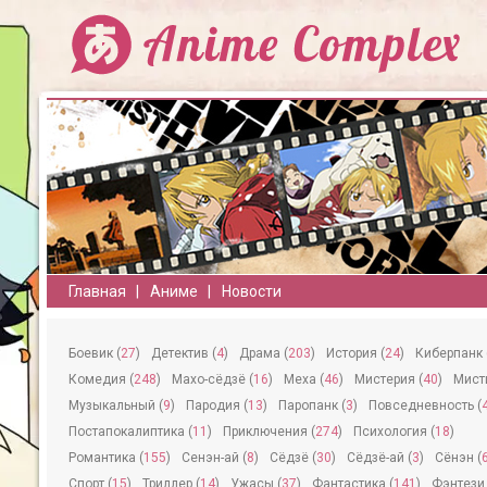
Главная
Аниме
Новости
Боевик (
27
)
Детектив (
4
)
Драма (
203
)
История (
24
)
Киберпанк 
Комедия (
248
)
Махо-сёдзё (
16
)
Меха (
46
)
Мистерия (
40
)
Мисти
Музыкальный (
9
)
Пародия (
13
)
Паропанк (
3
)
Повседневность (
Постапокалиптика (
11
)
Приключения (
274
)
Психология (
18
)
Романтика (
155
)
Сeнэн-ай (
8
)
Сёдзё (
30
)
Сёдзё-ай (
3
)
Сёнэн (
Спорт (
15
)
Триллер (
14
)
Ужасы (
37
)
Фантастика (
141
)
Фэнтези 