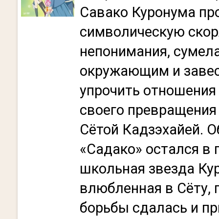
Савако Куронума пр
символическую скор
непонимания, сумел
окружающим и завест
упрочить отношения
своего превращения
Сётой Кадзэхайей. О
«Садако» остался в
школьная звезда Кур
влюбленная в Сёту, 
борьбы сдалась и п