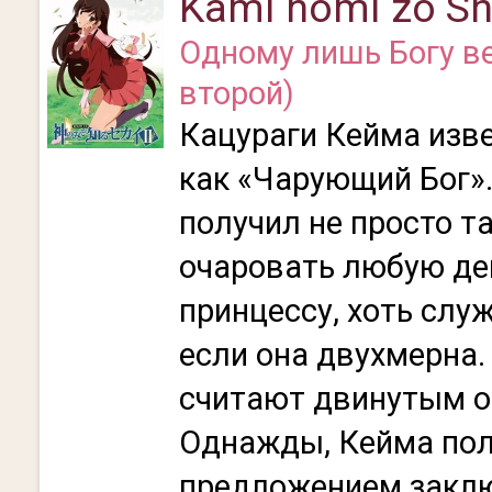
Kami nomi zo Shi
Одному лишь Богу в
второй)
Кацураги Кейма изве
как «Чарующий Бог».
получил не просто т
очаровать любую де
принцессу, хоть слу
если она двухмерна.
считают двинутым о
Однажды, Кейма пол
предложением заклю