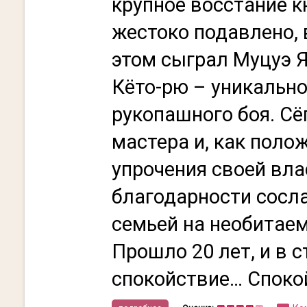
крупное восстание 
жестоко подавлено,
этом сыграл Муцуэ Я
Кёто-рю – уникальн
рукопашного боя. Сё
мастера и, как поло
упрочения своей вла
благодарности сосла
семьей на необитае
Прошло 20 лет, и в 
спокойствие… Спокойн