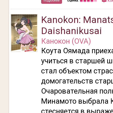
Ко
подробнее
Оценка:
Kanokon: Manat
Daishanikusai
Канокон (OVA)
Коута Оямада приех
учиться в старшей ш
стал объектом стра
домогательств стар
Очаровательная пол
Минамото выбрала К
стесняется в выраже