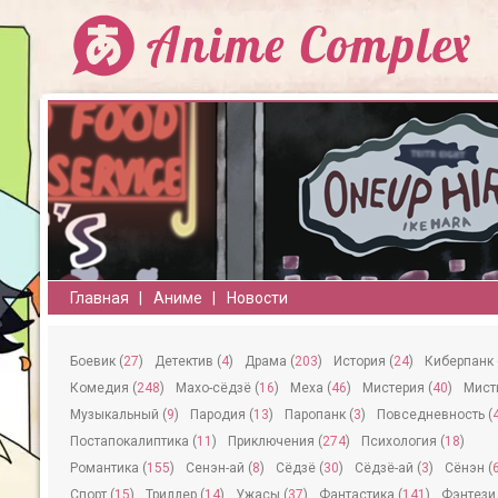
Главная
Аниме
Новости
Боевик (
27
)
Детектив (
4
)
Драма (
203
)
История (
24
)
Киберпанк 
Комедия (
248
)
Махо-сёдзё (
16
)
Меха (
46
)
Мистерия (
40
)
Мисти
Музыкальный (
9
)
Пародия (
13
)
Паропанк (
3
)
Повседневность (
Постапокалиптика (
11
)
Приключения (
274
)
Психология (
18
)
Романтика (
155
)
Сeнэн-ай (
8
)
Сёдзё (
30
)
Сёдзё-ай (
3
)
Сёнэн (
Спорт (
15
)
Триллер (
14
)
Ужасы (
37
)
Фантастика (
141
)
Фэнтези 