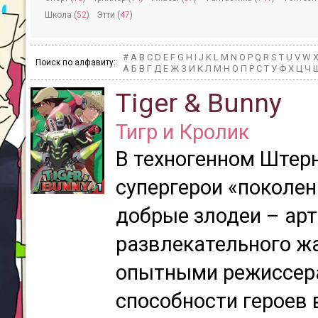
Школа (
52
)
Этти (
47
)
#
A
B
C
D
E
F
G
H
I
J
K
L
M
N
O
P
Q
R
S
T
U
V
W
Поиск по алфавиту:
А
Б
В
Г
Д
Е
Ж
З
И
К
Л
М
Н
О
П
Р
С
Т
У
Ф
Х
Ц
Ч
Tiger & Bunny
Тигр и Кролик
В техногенном Штер
супергерои «поколен
добрые злодеи – ар
развлекательного ж
опытными режиссера
способности героев 