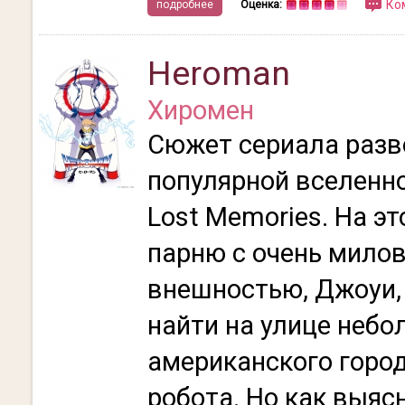
Ко
подробнее
Оценка:
Heroman
Хиромен
Сюжет сериала разв
популярной вселенно
Lost Memories. На э
парню с очень мило
внешностью, Джоуи,
найти на улице небо
американского горо
робота. Но как выяс