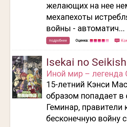
желающих на нее не
мехапехоты истребл
войны - автоматич...
Ко
подробнее
Оценка:
Isekai no Seikis
Иной мир – легенда
15-летний Кэнси Ма
образом попадает в
Геминар, правители 
бесконечную войну 