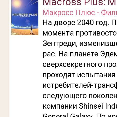
Macross Plus: Mo
Макросс Плюс - Фил
На дворе 2040 год. 
момента противосто
Зентреди, изменивш
рас. На планете Эде
сверхсекретного про
проходят испытания
истребителей-транс
следующего поколени
компании Shinsei Indu
General Galaxy. По и