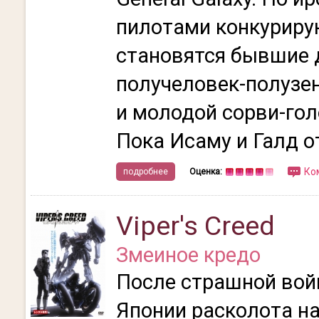
пилотами конкуриру
становятся бывшие 
получеловек-полузе
и молодой сорви-го
Пока Исаму и Галд от
Ко
подробнее
Оценка:
Viper's Creed
Змеиное кредо
После страшной вой
Японии расколота н