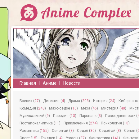
Главная
Аниме
Новости
Боевик (
27
)
Детектив (
4
)
Драма (
203
)
История (
24
)
Киберпанк 
Комедия (
248
)
Махо-сёдзё (
16
)
Меха (
46
)
Мистерия (
40
)
Мисти
Музыкальный (
9
)
Пародия (
13
)
Паропанк (
3
)
Повседневность (
Постапокалиптика (
11
)
Приключения (
274
)
Психология (
18
)
Романтика (
155
)
Сeнэн-ай (
8
)
Сёдзё (
30
)
Сёдзё-ай (
3
)
Сёнэн (
Спорт (
15
)
Триллер (
14
)
Ужасы (
37
)
Фантастика (
141
)
Фэнтези 