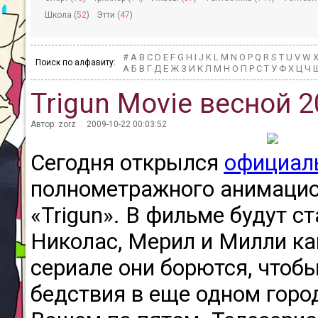
Школа (
52
)
Этти (
47
)
#
A
B
C
D
E
F
G
H
I
J
K
L
M
N
O
P
Q
R
S
T
U
V
W
Поиск по алфавиту:
А
Б
В
Г
Д
Е
Ж
З
И
К
Л
М
Н
О
П
Р
С
Т
У
Ф
Х
Ц
Ч
Trigun Movie весной 2
Автор:
zorz
2009-10-22 00:03:52
Сегодня открылся
официал
полнометражного анимаци
«Trigun». В фильме будут с
Николас, Мерил и Милли ка
сериале они борются, чтоб
бедствия в еще одном город